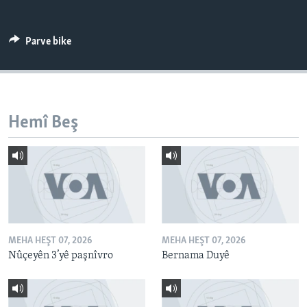
ÇAND Û HUNER
SERNIVÎS
Parve bike
SORANÎ
Learning English
Hemî Beş
FOLLOW US
Zimanên Din
MEHA HEŞT 07, 2026
MEHA HEŞT 07, 2026
Nûçeyên 3’yê paşnîvro
Bernama Duyê