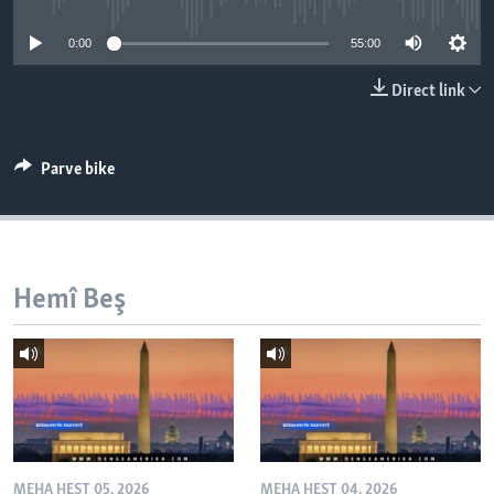
ÇAND Û HUNER
0:00
55:00
SERNIVÎS
Direct link
SORANÎ
Learning English
Parve bike
FOLLOW US
Hemî Beş
Zimanên Din
MEHA HEŞT 05, 2026
MEHA HEŞT 04, 2026