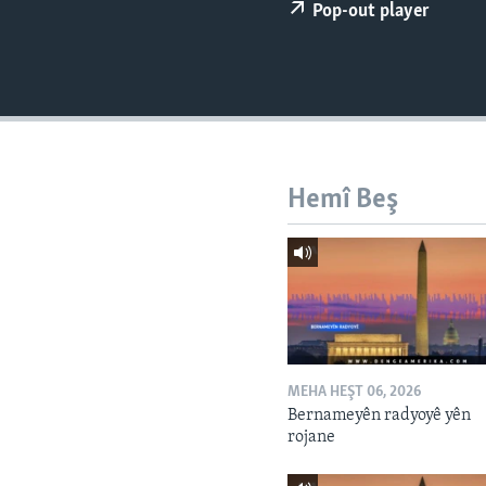
ÇAND Û HUNER
Pop-out player
SERNIVÎS
SORANÎ
Hemî Beş
MEHA HEŞT 06, 2026
Bernameyên radyoyê yên
rojane