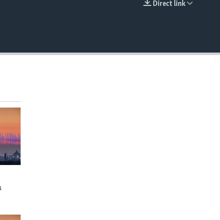
Direct link
EMBED
n