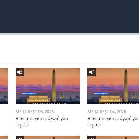
MEHA HEŞT 05, 2026
MEHA HEŞT 04, 2026
Bernameyên radyoyê yên
Bernameyên radyoyê yê
rojane
rojane