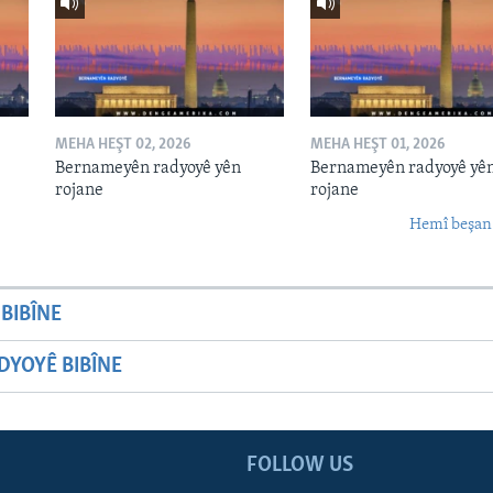
MEHA HEŞT 02, 2026
MEHA HEŞT 01, 2026
Bernameyên radyoyê yên
Bernameyên radyoyê yê
rojane
rojane
Hemî beşan
BIBÎNE
YOYÊ BIBÎNE
FOLLOW US