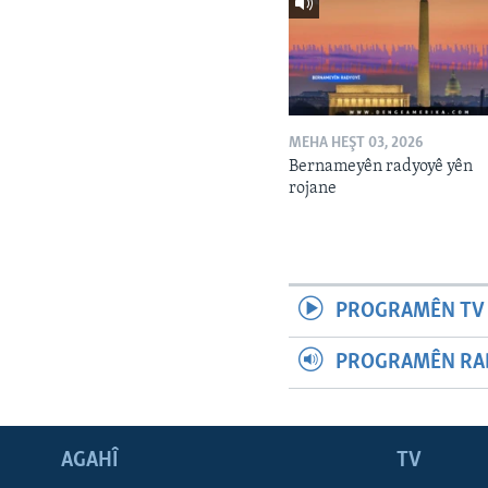
MEHA HEŞT 03, 2026
Bernameyên radyoyê yên
rojane
PROGRAMÊN TV 
PROGRAMÊN RAD
AGAHÎ
TV
Learning English