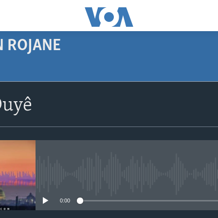
N ROJANE
SUBSCRIBE
Duyê
Navê xwe tomar
bike
No media source currently avail
0:00