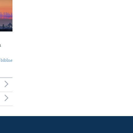
n
 bibîne