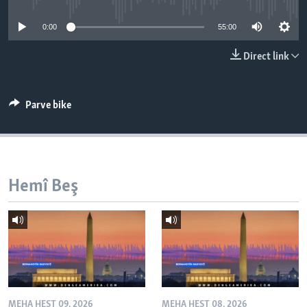
ÇAND Û HUNER
0:00
55:00
SERNIVÎS
Direct link
SORANÎ
Learning English
Parve bike
FOLLOW US
Hemî Beş
Zimanên Din
MEHA HEŞT 09, 2026
MEHA HEŞT 08, 2026