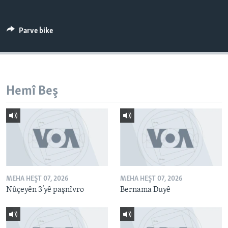
ÇAND Û HUNER
SERNIVÎS
Parve bike
SORANÎ
Learning English
Hemî Beş
FOLLOW US
Zimanên Din
MEHA HEŞT 07, 2026
MEHA HEŞT 07, 2026
Nûçeyên 3’yê paşnîvro
Bernama Duyê