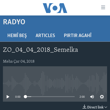
Lînkên
eksesibilîtî
Yekser
RADYO
here
DESTPÊK
naveroka
NÛÇE
HEMÎ BEŞ
ARTICLES
PIRTIR AGAHÎ
serekî
HERÊMÊN KURDAN
Yekser
VÎDYO GALERÎ
ZO_04_04_2018_Semelka
here
AMERÎKA
FOTO GALERÎ
Malpera
TIRKÎYE
Meha Çar 04, 2018
RADYO
serekî
Yekser
SÛRÎYE
HEVPEYVÎN
here
ÎRAQ
Lêgerînê
No media source currently available
ÎRAN
ROJHILATA NAVÎN
0:00
2:00
CÎHAN
Direct link