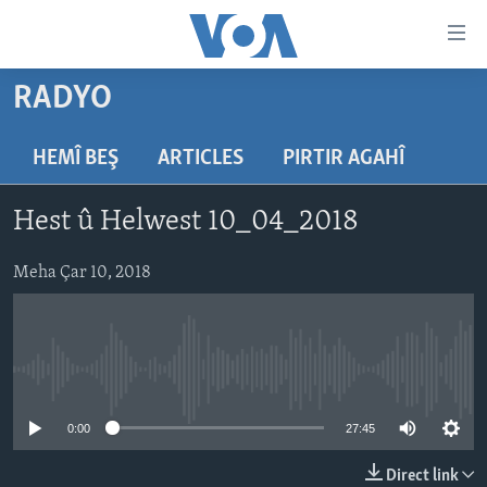
Lînkên
eksesibilîtî
Yekser
RADYO
here
DESTPÊK
naveroka
NÛÇE
HEMÎ BEŞ
ARTICLES
PIRTIR AGAHÎ
serekî
HERÊMÊN KURDAN
Yekser
VÎDYO GALERÎ
Hest û Helwest 10_04_2018
here
AMERÎKA
FOTO GALERÎ
Malpera
TIRKÎYE
Meha Çar 10, 2018
RADYO
serekî
Yekser
SÛRÎYE
HEVPEYVÎN
here
ÎRAQ
Lêgerînê
No media source currently available
ÎRAN
ROJHILATA NAVÎN
0:00
27:45
CÎHAN
Direct link