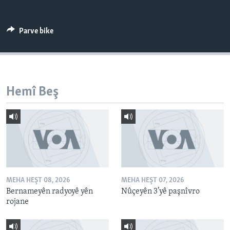
ÇAND Û HUNER
SERNIVÎS
Parve bike
SORANÎ
Learning English
Hemî Beş
FOLLOW US
Zimanên Din
MEHA HEŞT 08, 2026
MEHA HEŞT 07, 2026
Bernameyên radyoyê yên
Nûçeyên 3’yê paşnîvro
rojane