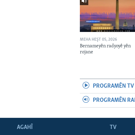
MEHA HEŞT 05, 2026
Bernameyên radyoyê yên
rojane
PROGRAMÊN TV 
PROGRAMÊN RAD
AGAHÎ
TV
Learning English