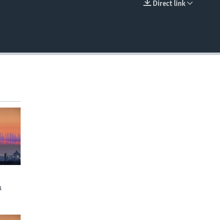
Direct link
EMBED
n