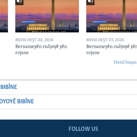
MEHA HEŞT 04, 2026
MEHA HEŞT 03, 2026
Bernameyên radyoyê yên
Bernameyên radyoyê yê
rojane
rojane
Hemî beşan
BIBÎNE
YOYÊ BIBÎNE
FOLLOW US