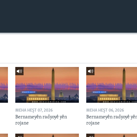
MEHA HEŞT 07, 2026
MEHA HEŞT 06, 2026
Bernameyên radyoyê yên
Bernameyên radyoyê yê
rojane
rojane