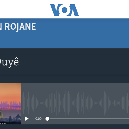
N ROJANE
SUBSCRIBE
Duyê
Navê xwe tomar
bike
No media source currently avail
0:00