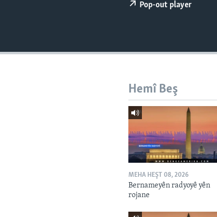
ÇAND Û HUNER
Pop-out player
SERNIVÎS
SORANÎ
Hemî Beş
MEHA HEŞT 08, 2026
Bernameyên radyoyê yên
rojane