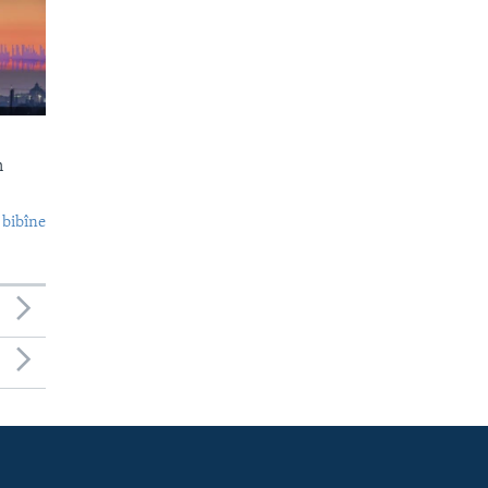
n
 bibîne