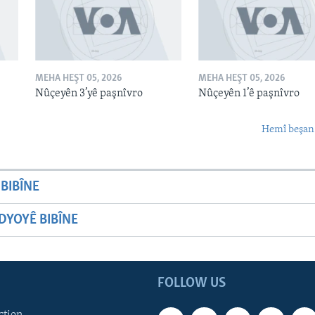
MEHA HEŞT 05, 2026
MEHA HEŞT 05, 2026
Nûçeyên 3’yê paşnîvro
Nûçeyên 1’ê paşnîvro
Hemî beşan
BIBÎNE
YOYÊ BIBÎNE
FOLLOW US
ction