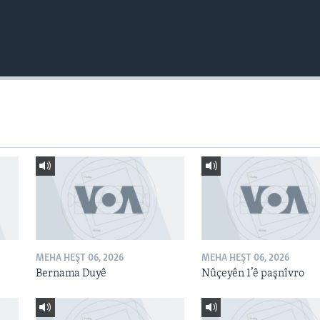
MEHA HEŞT 06, 2026
MEHA HEŞT 06, 2026
Bernama Duyê
Nûçeyên 1’ê paşnîvro