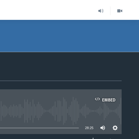
EMBED
able
28:25