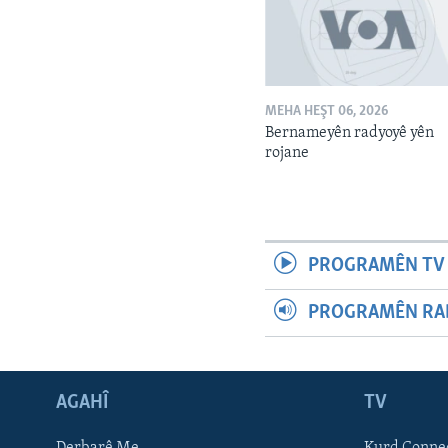
MEHA HEŞT 06, 2026
Bernameyên radyoyê yên
rojane
PROGRAMÊN TV 
PROGRAMÊN RAD
AGAHÎ
TV
Learning English
Derbarê Me
Kurd Conne