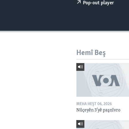
ÇAND Û HUNER
Pop-out player
SERNIVÎS
SORANÎ
Hemî Beş
MEHA HEŞT 06, 2026
Nûçeyên 3’yê paşnîvro