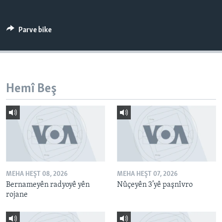
ÇAND Û HUNER
SERNIVÎS
Parve bike
SORANÎ
Learning English
Hemî Beş
FOLLOW US
Zimanên Din
MEHA HEŞT 08, 2026
MEHA HEŞT 07, 2026
Bernameyên radyoyê yên
Nûçeyên 3’yê paşnîvro
rojane