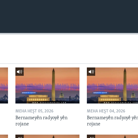
MEHA HEŞT 05, 2026
MEHA HEŞT 04, 2026
Bernameyên radyoyê yên
Bernameyên radyoyê yê
rojane
rojane