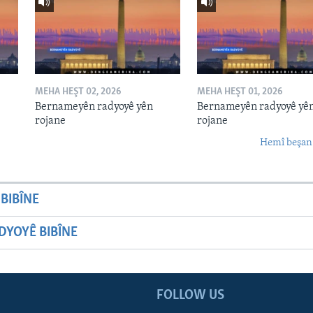
MEHA HEŞT 02, 2026
MEHA HEŞT 01, 2026
Bernameyên radyoyê yên
Bernameyên radyoyê yê
rojane
rojane
Hemî beşan
BIBÎNE
YOYÊ BIBÎNE
FOLLOW US