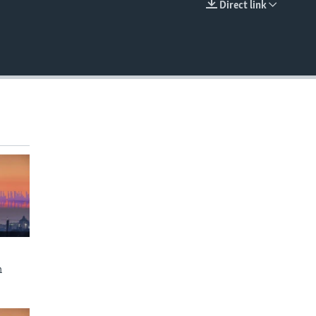
Direct link
EMBED
n