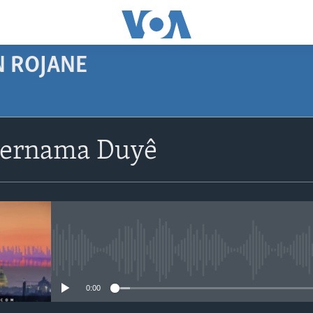
N ROJANE
SUBSCRIBE
Bernama Duyê
Navê xwe tomar
bike
No media source currently avail
0:00