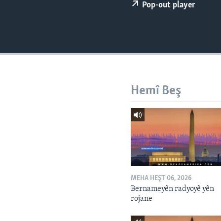
ÇAND Û HUNER
Pop-out player
SERNIVÎS
SORANÎ
Hemî Beş
MEHA HEŞT 06, 2026
Bernameyên radyoyê yên
rojane