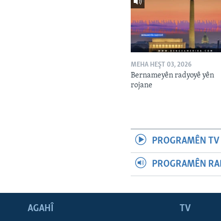
MEHA HEŞT 03, 2026
Bernameyên radyoyê yên
rojane
PROGRAMÊN TV 
PROGRAMÊN RAD
AGAHÎ
TV
Learning English