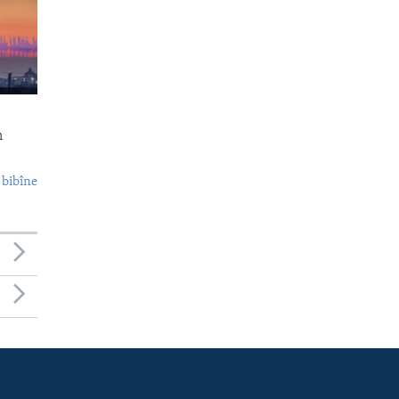
n
 bibîne