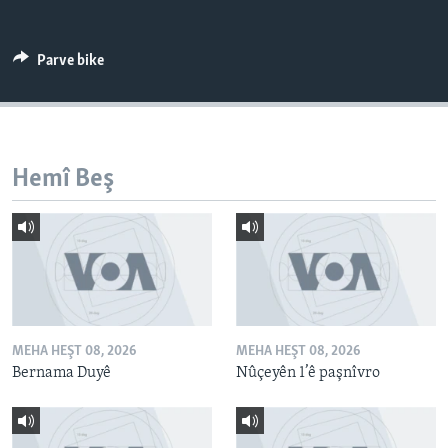
ÇAND Û HUNER
SERNIVÎS
Parve bike
SORANÎ
Learning English
Hemî Beş
FOLLOW US
Zimanên Din
MEHA HEŞT 08, 2026
MEHA HEŞT 08, 2026
Bernama Duyê
Nûçeyên 1’ê paşnîvro