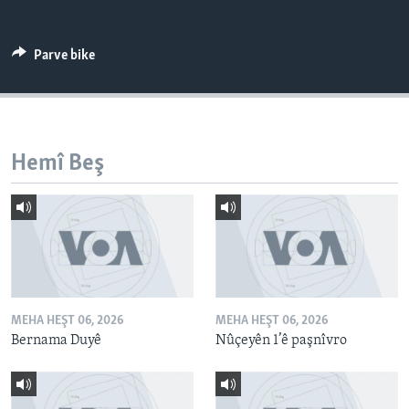
ÇAND Û HUNER
SERNIVÎS
Parve bike
SORANÎ
Learning English
Hemî Beş
FOLLOW US
Zimanên Din
MEHA HEŞT 06, 2026
MEHA HEŞT 06, 2026
Bernama Duyê
Nûçeyên 1’ê paşnîvro