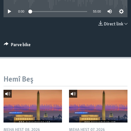
ÇAND Û HUNER
0:00
55:00
SERNIVÎS
Direct link
SORANÎ
Learning English
Parve bike
FOLLOW US
Hemî Beş
Zimanên Din
MEHA HEŞT 08, 2026
MEHA HEŞT 07, 2026