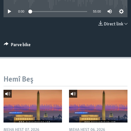
ÇAND Û HUNER
0:00
55:00
SERNIVÎS
Direct link
SORANÎ
Learning English
Parve bike
FOLLOW US
Hemî Beş
Zimanên Din
MEHA HEŞT 07, 2026
MEHA HEŞT 06, 2026