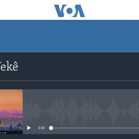
ekê
No media source currently avail
0:00