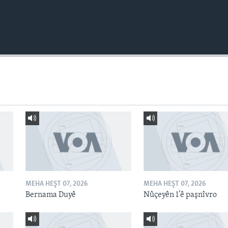
MEHA HEŞT 07, 2026
MEHA HEŞT 07, 2026
Bernama Duyê
Nûçeyên 1’ê paşnîvro