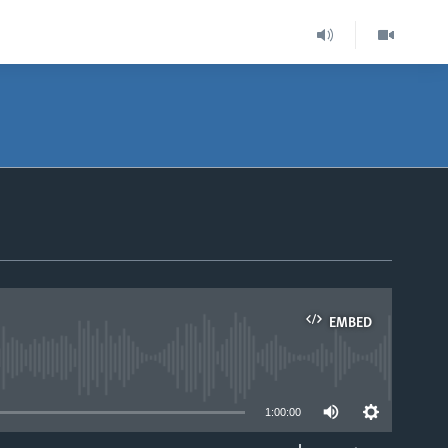
EMBED
able
1:00:00