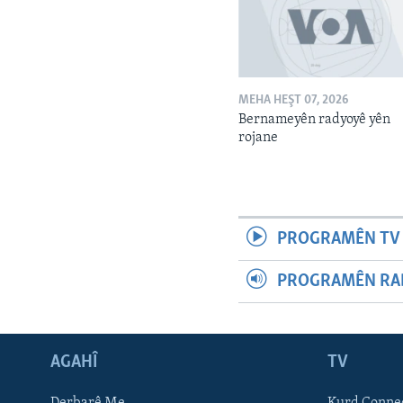
MEHA HEŞT 07, 2026
Bernameyên radyoyê yên
rojane
PROGRAMÊN TV 
PROGRAMÊN RAD
AGAHÎ
TV
Learning English
Derbarê Me
Kurd Conne