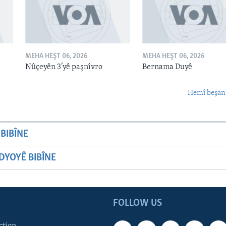
MEHA HEŞT 06, 2026
MEHA HEŞT 06, 2026
Nûçeyên 3’yê paşnîvro
Bernama Duyê
Hemî beşan
BIBÎNE
YOYÊ BIBÎNE
FOLLOW US
ction