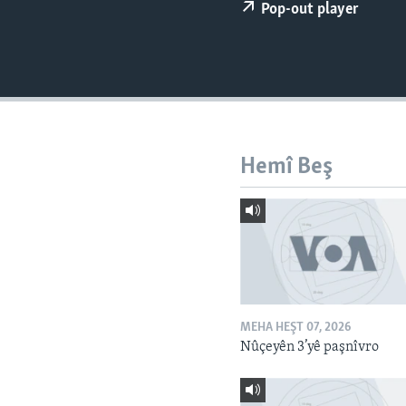
ÇAND Û HUNER
Pop-out player
SERNIVÎS
SORANÎ
Hemî Beş
MEHA HEŞT 07, 2026
Nûçeyên 3’yê paşnîvro