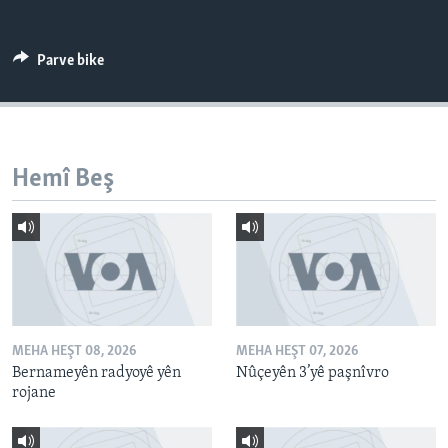
ÇAND Û HUNER
SERNIVÎS
Parve bike
SORANÎ
Learning English
Hemî Beş
FOLLOW US
Zimanên Din
MEHA HEŞT 08, 2026
MEHA HEŞT 07, 2026
Bernameyên radyoyê yên
Nûçeyên 3’yê paşnîvro
rojane