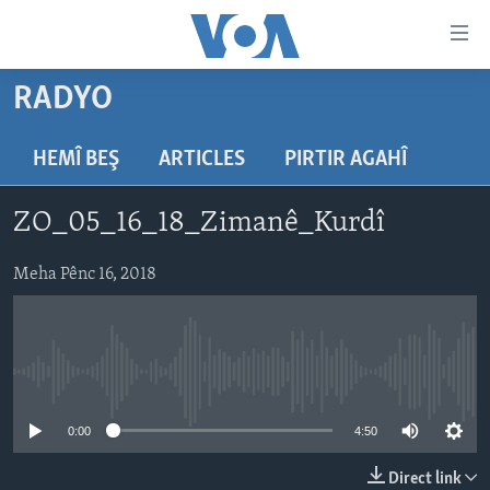
Lînkên
eksesibilîtî
Yekser
RADYO
here
DESTPÊK
naveroka
NÛÇE
HEMÎ BEŞ
ARTICLES
PIRTIR AGAHÎ
serekî
HERÊMÊN KURDAN
Yekser
VÎDYO GALERÎ
ZO_05_16_18_Zimanê_Kurdî
here
AMERÎKA
FOTO GALERÎ
Malpera
TIRKÎYE
Meha Pênc 16, 2018
RADYO
serekî
Yekser
SÛRÎYE
HEVPEYVÎN
here
ÎRAQ
Lêgerînê
No media source currently available
ÎRAN
ROJHILATA NAVÎN
0:00
4:50
CÎHAN
Direct link