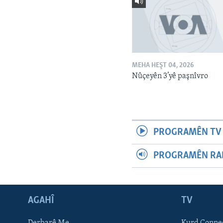
MEHA HEŞT 04, 2026
Nûçeyên 3’yê paşnîvro
PROGRAMÊN TV 
PROGRAMÊN RAD
AGAHÎ
TV
Learning English
Derbarê Me
Kurd Conne