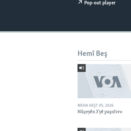
ÇAND Û HUNER
Pop-out player
SERNIVÎS
SORANÎ
Hemî Beş
MEHA HEŞT 05, 2026
Nûçeyên 3’yê paşnîvro