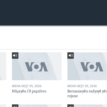
MEHA HEŞT 05, 2026
MEHA HEŞT 05, 2026
Nûçeyên 1’ê paşnîvro
Bernameyên radyoyê yê
rojane