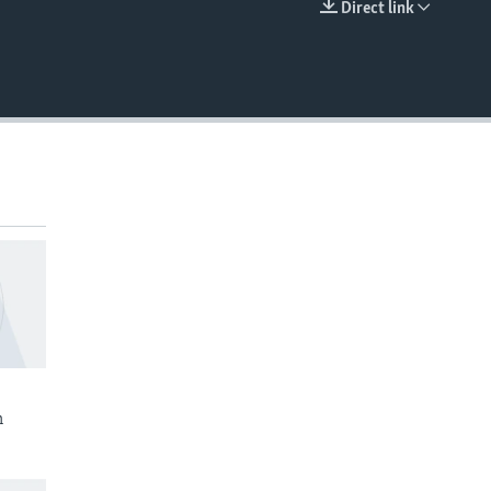
Direct link
EMBED
n