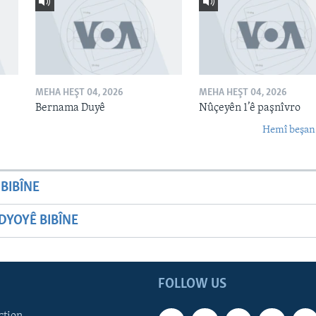
MEHA HEŞT 04, 2026
MEHA HEŞT 04, 2026
Bernama Duyê
Nûçeyên 1’ê paşnîvro
Hemî beşan
BIBÎNE
YOYÊ BIBÎNE
FOLLOW US
ction