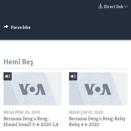
ÇAND Û HUNER
Direct link
SERNIVÎS
SORANÎ
Parve bike
Learning English
FOLLOW US
Hemî Beş
Zimanên Din
MEHA PÊNC 05, 2020
MEHA ÇAR 07, 2020
Bernama Deng u Reng-
Bernama Deng u Reng-Keleş
Ehmed Ismaîl-5-4-2020-LA
Keleş 4-6-2020