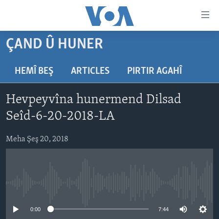
Lînkên
eksesibilîtî
Yekser
ÇAND Û HUNER
here
DESTPÊK
naveroka
NÛÇE
HEMÎ BEŞ
ARTICLES
PIRTIR AGAHÎ
serekî
HERÊMÊN KURDAN
Yekser
VÎDYO GALERÎ
Hevpeyvîna hunermend Dilsad
here
AMERÎKA
FOTO GALERÎ
Malpera
Seîd-6-20-2018-LA
TIRKÎYE
RADYO
serekî
Yekser
Meha Şeş 20, 2018
SÛRÎYE
HEVPEYVÎN
here
ÎRAQ
Lêgerînê
ÎRAN
No media source currently available
ROJHILATA NAVÎN
CÎHAN
0:00
7:44