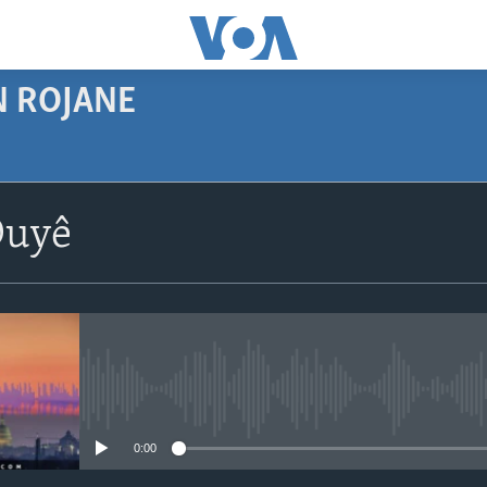
N ROJANE
SUBSCRIBE
Duyê
Navê xwe tomar
bike
No media source currently avail
0:00