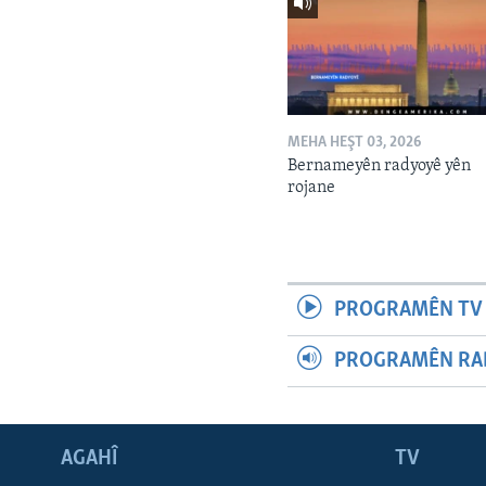
MEHA HEŞT 03, 2026
Bernameyên radyoyê yên
rojane
PROGRAMÊN TV 
PROGRAMÊN RAD
AGAHÎ
TV
Learning English