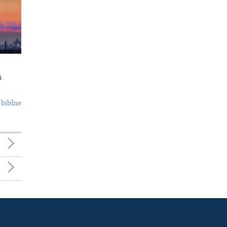
n
 bibîne