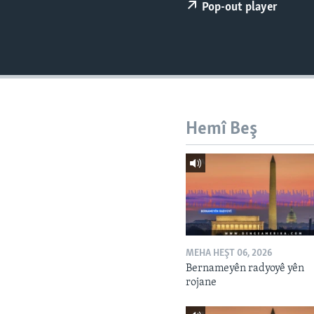
ÇAND Û HUNER
Pop-out player
SERNIVÎS
SORANÎ
Hemî Beş
MEHA HEŞT 06, 2026
Bernameyên radyoyê yên
rojane