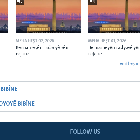
MEHA HEŞT 02, 2026
MEHA HEŞT 01, 2026
Bernameyên radyoyê yên
Bernameyên radyoyê yê
rojane
rojane
Hemî beşan
BIBÎNE
YOYÊ BIBÎNE
FOLLOW US