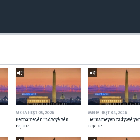
MEHA HEŞT 05, 2026
MEHA HEŞT 04, 2026
Bernameyên radyoyê yên
Bernameyên radyoyê yê
rojane
rojane