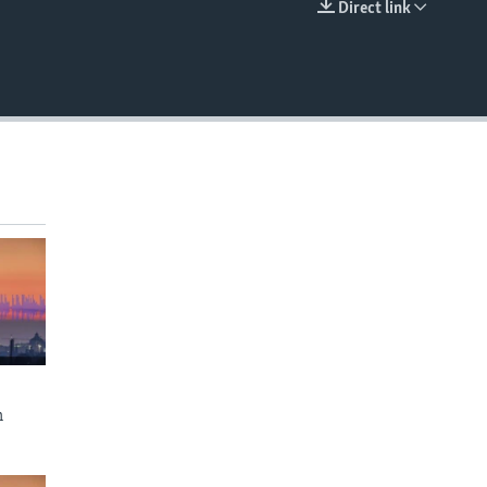
Direct link
EMBED
n