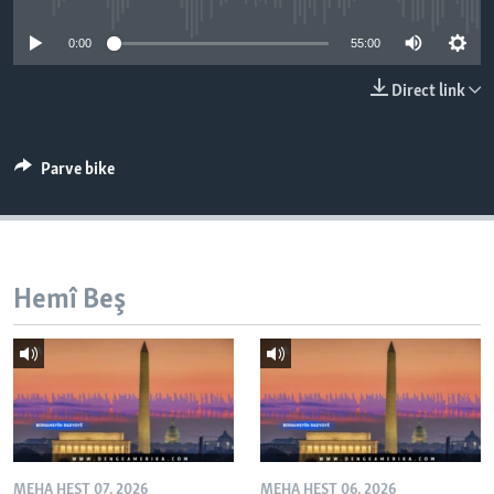
ÇAND Û HUNER
0:00
55:00
SERNIVÎS
Direct link
SORANÎ
Learning English
Parve bike
FOLLOW US
Hemî Beş
Zimanên Din
MEHA HEŞT 07, 2026
MEHA HEŞT 06, 2026