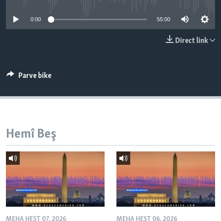
ÇAND Û HUNER
0:00
55:00
SERNIVÎS
Direct link
SORANÎ
Learning English
Parve bike
FOLLOW US
Hemî Beş
Zimanên Din
MEHA HEŞT 07, 2026
MEHA HEŞT 06, 2026