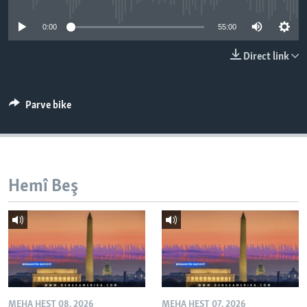
ÇAND Û HUNER
0:00
55:00
SERNIVÎS
Direct link
SORANÎ
Learning English
Parve bike
FOLLOW US
Hemî Beş
Zimanên Din
MEHA HEŞT 08, 2026
MEHA HEŞT 07, 2026