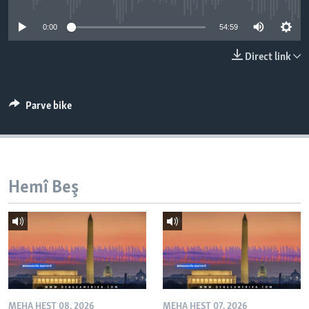
ÇAND Û HUNER
0:00
54:59
SERNIVÎS
Direct link
SORANÎ
Learning English
Parve bike
FOLLOW US
Hemî Beş
Zimanên Din
MEHA HEŞT 08, 2026
MEHA HEŞT 07, 2026