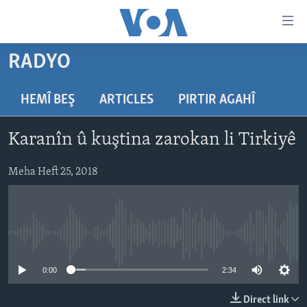
Lînkên
eksesibilîtî
Yekser
RADYO
here
DESTPÊK
naveroka
NÛÇE
HEMÎ BEŞ
ARTICLES
PIRTIR AGAHÎ
serekî
HERÊMÊN KURDAN
Yekser
VÎDYO GALERÎ
Karanîn û kuştina zarokan li Tirkiyê
here
AMERÎKA
FOTO GALERÎ
Malpera
TIRKÎYE
Meha Heft 25, 2018
RADYO
serekî
Yekser
SÛRÎYE
HEVPEYVÎN
here
ÎRAQ
Lêgerînê
No media source currently available
ÎRAN
ROJHILATA NAVÎN
0:00
2:34
CÎHAN
Direct link