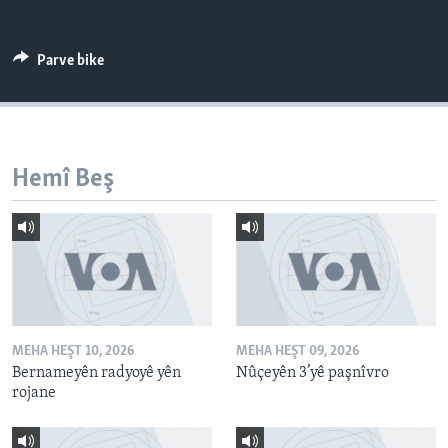
ÇAND Û HUNER
SERNIVÎS
Parve bike
SORANÎ
Learning English
Hemî Beş
FOLLOW US
Zimanên Din
MEHA HEŞT 10, 2026
MEHA HEŞT 09, 2026
Bernameyên radyoyê yên
Nûçeyên 3’yê paşnîvro
rojane