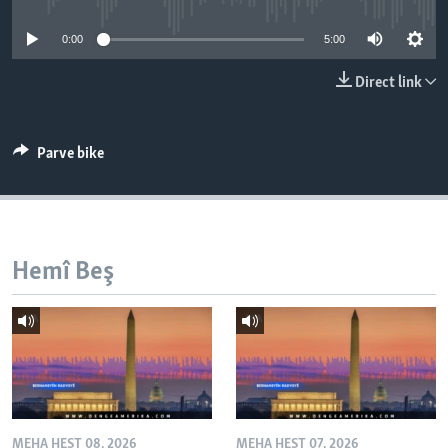
ÇAND Û HUNER
0:00
5:00
SERNIVÎS
Direct link
SORANÎ
Learning English
Parve bike
FOLLOW US
Hemî Beş
Zimanên Din
MEHA HEŞT 08, 2026
MEHA HEŞT 07, 2026