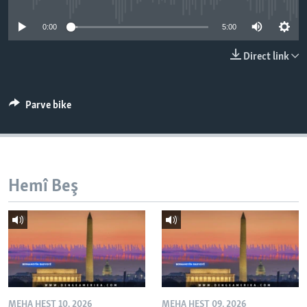
ÇAND Û HUNER
0:00
5:00
SERNIVÎS
Direct link
SORANÎ
Learning English
Parve bike
FOLLOW US
Hemî Beş
Zimanên Din
MEHA HEŞT 10, 2026
MEHA HEŞT 09, 2026