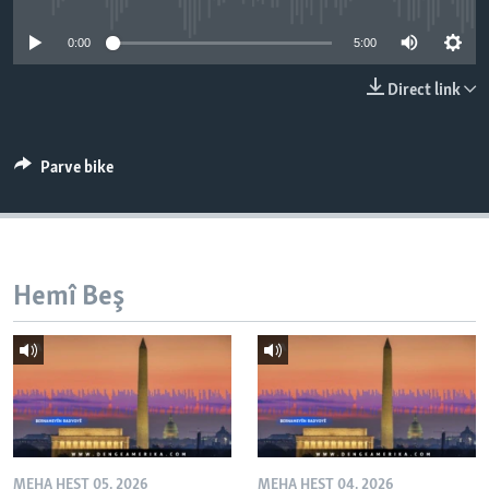
ÇAND Û HUNER
0:00
5:00
SERNIVÎS
Direct link
SORANÎ
Learning English
Parve bike
FOLLOW US
Hemî Beş
Zimanên Din
MEHA HEŞT 05, 2026
MEHA HEŞT 04, 2026