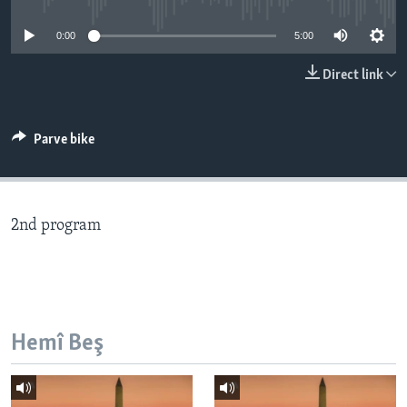
ÇAND Û HUNER
0:00
5:00
SERNIVÎS
Direct link
SORANÎ
Learning English
Parve bike
FOLLOW US
2nd program
Zimanên Din
Hemî Beş