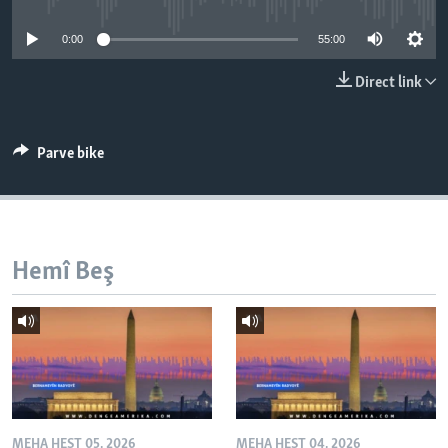
ÇAND Û HUNER
0:00
55:00
SERNIVÎS
Direct link
SORANÎ
Learning English
Parve bike
FOLLOW US
Hemî Beş
Zimanên Din
MEHA HEŞT 05, 2026
MEHA HEŞT 04, 2026