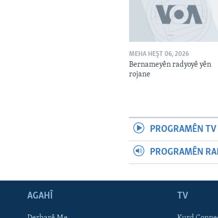
MEHA HEŞT 06, 2026
Bernameyên radyoyê yên
rojane
PROGRAMÊN TV 
PROGRAMÊN RAD
AGAHÎ
TV
Learning English
Derbarê Me
Kurd Conne