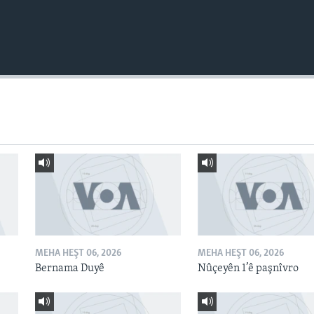
MEHA HEŞT 06, 2026
MEHA HEŞT 06, 2026
Bernama Duyê
Nûçeyên 1’ê paşnîvro