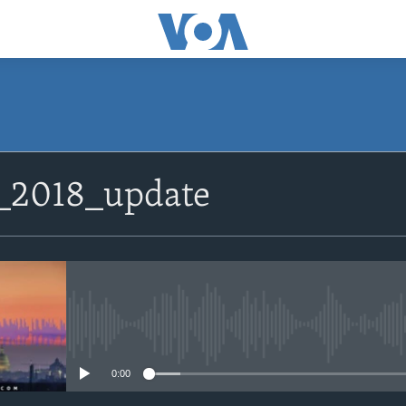
_2018_update
No media source currently avail
0:00