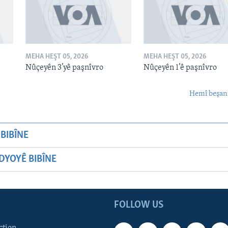
MEHA HEŞT 05, 2026
MEHA HEŞT 05, 2026
Nûçeyên 3’yê paşnîvro
Nûçeyên 1’ê paşnîvro
Hemî beşan
BIBÎNE
YOYÊ BIBÎNE
FOLLOW US
ction