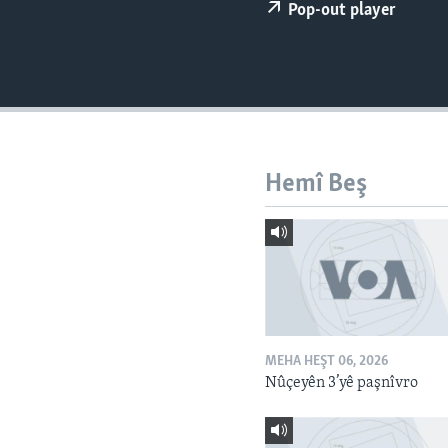
ÇAND Û HUNER
Pop-out player
SERNIVÎS
SORANÎ
Hemî Beş
MEHA HEŞT 06, 2026
Nûçeyên 3’yê paşnîvro