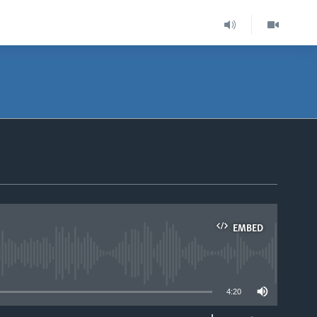
EMBED
able
4:20