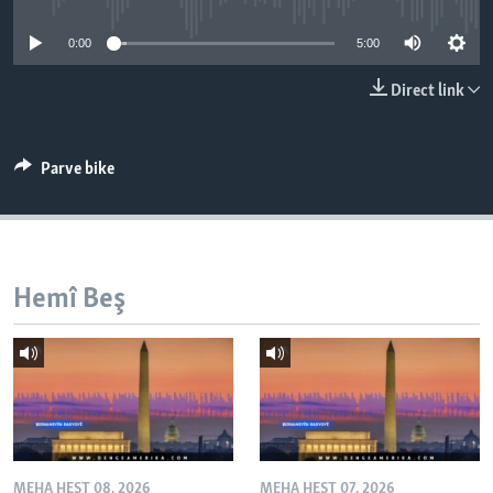
ÇAND Û HUNER
0:00
5:00
SERNIVÎS
Direct link
SORANÎ
Learning English
Parve bike
FOLLOW US
Hemî Beş
Zimanên Din
MEHA HEŞT 08, 2026
MEHA HEŞT 07, 2026