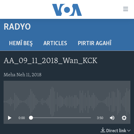
Lînkên
eksesibilîtî
Yekser
RADYO
here
DESTPÊK
naveroka
NÛÇE
HEMÎ BEŞ
ARTICLES
PIRTIR AGAHÎ
serekî
HERÊMÊN KURDAN
Yekser
VÎDYO GALERÎ
AA_09_11_2018_Wan_KCK
here
AMERÎKA
FOTO GALERÎ
Malpera
TIRKÎYE
Meha Neh 11, 2018
RADYO
serekî
Yekser
SÛRÎYE
HEVPEYVÎN
here
ÎRAQ
Lêgerînê
No media source currently available
ÎRAN
ROJHILATA NAVÎN
0:00
3:50
CÎHAN
Direct link