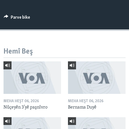
ÇAND Û HUNER
SERNIVÎS
Parve bike
SORANÎ
Learning English
Hemî Beş
FOLLOW US
Zimanên Din
MEHA HEŞT 06, 2026
MEHA HEŞT 06, 2026
Nûçeyên 3’yê paşnîvro
Bernama Duyê