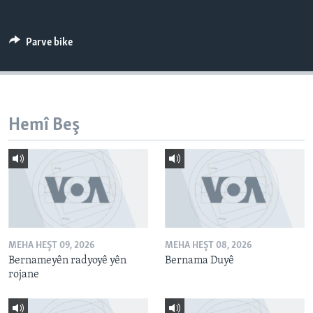
ÇAND Û HUNER
SERNIVÎS
Parve bike
SORANÎ
Learning English
Hemî Beş
FOLLOW US
Zimanên Din
MEHA HEŞT 09, 2026
MEHA HEŞT 08, 2026
Bernameyên radyoyê yên
Bernama Duyê
rojane