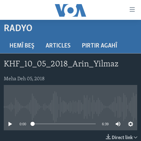
Lînkên
eksesibilîtî
Yekser
RADYO
here
DESTPÊK
naveroka
NÛÇE
HEMÎ BEŞ
ARTICLES
PIRTIR AGAHÎ
serekî
HERÊMÊN KURDAN
Yekser
VÎDYO GALERÎ
KHF_10_05_2018_Arin_Yilmaz
here
AMERÎKA
FOTO GALERÎ
Malpera
TIRKÎYE
Meha Deh 05, 2018
RADYO
serekî
Yekser
SÛRÎYE
HEVPEYVÎN
here
ÎRAQ
Lêgerînê
No media source currently available
ÎRAN
ROJHILATA NAVÎN
0:00
6:39
CÎHAN
Direct link