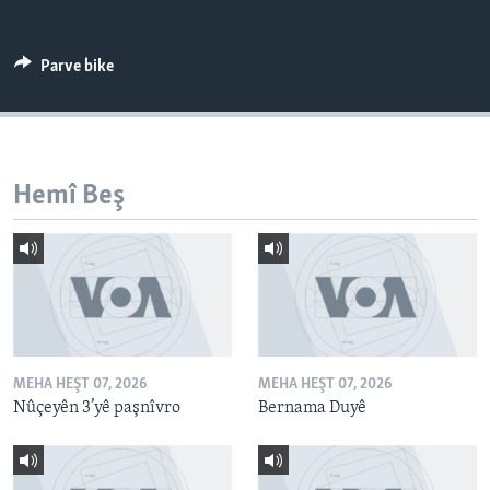
ÇAND Û HUNER
SERNIVÎS
Parve bike
SORANÎ
Learning English
Hemî Beş
FOLLOW US
Zimanên Din
MEHA HEŞT 07, 2026
MEHA HEŞT 07, 2026
Nûçeyên 3’yê paşnîvro
Bernama Duyê