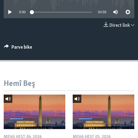
ÇAND Û HUNER
0:00
54:59
SERNIVÎS
Direct link
SORANÎ
Learning English
Parve bike
FOLLOW US
Hemî Beş
Zimanên Din
MEHA HEŞT 06, 2026
MEHA HEŞT 05, 2026