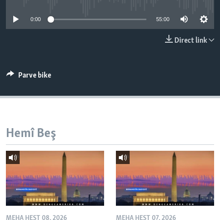
ÇAND Û HUNER
0:00
55:00
SERNIVÎS
Direct link
SORANÎ
Learning English
Parve bike
FOLLOW US
Hemî Beş
Zimanên Din
MEHA HEŞT 08, 2026
MEHA HEŞT 07, 2026