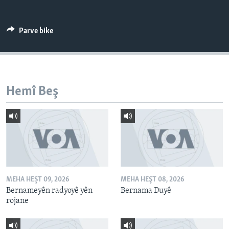
ÇAND Û HUNER
SERNIVÎS
Parve bike
SORANÎ
Learning English
Hemî Beş
FOLLOW US
Zimanên Din
MEHA HEŞT 09, 2026
MEHA HEŞT 08, 2026
Bernameyên radyoyê yên
Bernama Duyê
rojane