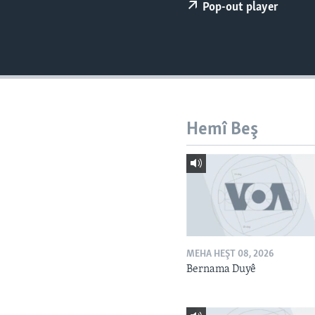
ÇAND Û HUNER
Pop-out player
SERNIVÎS
SORANÎ
Hemî Beş
MEHA HEŞT 08, 2026
Bernama Duyê