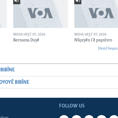
MEHA HEŞT 07, 2026
MEHA HEŞT 07, 2026
Bernama Duyê
Nûçeyên 1’ê paşnîvro
Hemî beşan
BIBÎNE
YOYÊ BIBÎNE
FOLLOW US
ction