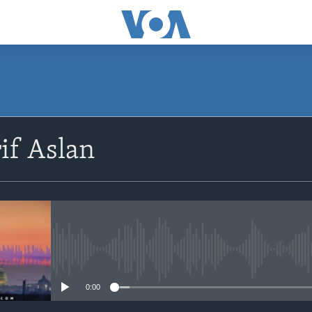
if Aslan
No media source currently avail
0:00