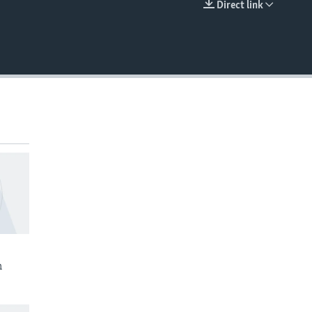
Direct link
EMBED
n