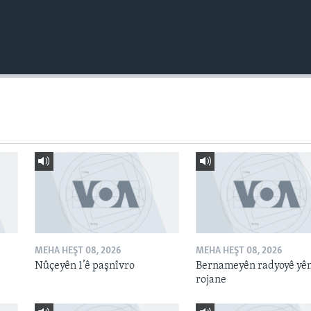
MEHA HEŞT 08, 2026
MEHA HEŞT 08, 2026
Nûçeyên 1’ê paşnîvro
Bernameyên radyoyê yê
rojane