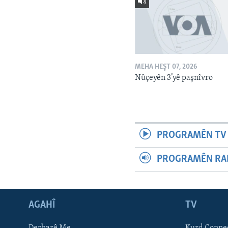
MEHA HEŞT 07, 2026
Nûçeyên 3’yê paşnîvro
PROGRAMÊN TV 
PROGRAMÊN RAD
AGAHÎ
TV
Learning English
Derbarê Me
Kurd Conne