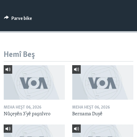
ÇAND Û HUNER
SERNIVÎS
Parve bike
SORANÎ
Learning English
Hemî Beş
FOLLOW US
Zimanên Din
MEHA HEŞT 06, 2026
MEHA HEŞT 06, 2026
Nûçeyên 3’yê paşnîvro
Bernama Duyê