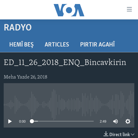
Lînkên
eksesibilîtî
Yekser
RADYO
here
DESTPÊK
naveroka
NÛÇE
HEMÎ BEŞ
ARTICLES
PIRTIR AGAHÎ
serekî
HERÊMÊN KURDAN
Yekser
VÎDYO GALERÎ
ED_11_26_2018_ENQ_Bincavkirin
here
AMERÎKA
FOTO GALERÎ
Malpera
TIRKÎYE
Meha Yazde 26, 2018
RADYO
serekî
Yekser
SÛRÎYE
HEVPEYVÎN
here
ÎRAQ
Lêgerînê
No media source currently available
ÎRAN
ROJHILATA NAVÎN
0:00
2:49
CÎHAN
Direct link