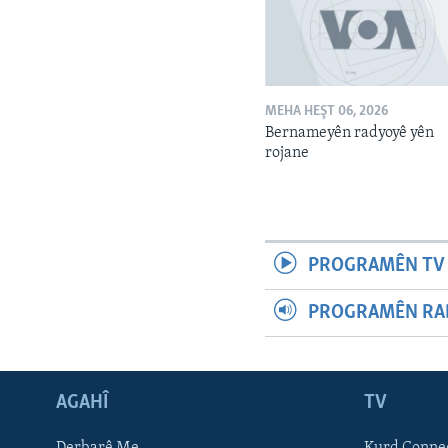
MEHA HEŞT 06, 2026
Bernameyên radyoyê yên
rojane
PROGRAMÊN TV 
PROGRAMÊN RAD
AGAHÎ
TV
Learning English
Derbarê Me
Kurd Conne