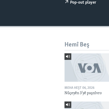
ÇAND Û HUNER
Pop-out player
SERNIVÎS
SORANÎ
Hemî Beş
MEHA HEŞT 06, 2026
Nûçeyên 3’yê paşnîvro