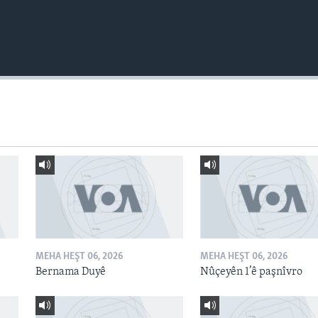
MEHA HEŞT 06, 2026
MEHA HEŞT 06, 2026
Bernama Duyê
Nûçeyên 1’ê paşnîvro