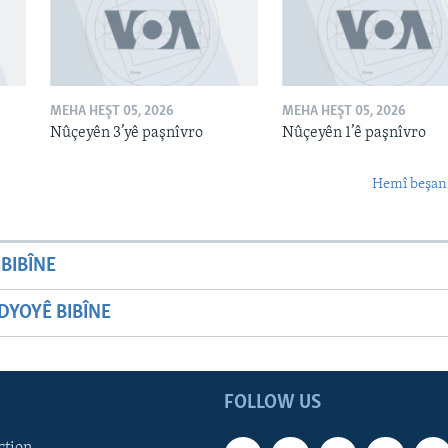
MEHA HEŞT 05, 2026
MEHA HEŞT 05, 2026
Nûçeyên 3’yê paşnîvro
Nûçeyên 1’ê paşnîvro
Hemî beşan
BIBÎNE
YOYÊ BIBÎNE
FOLLOW US
ction