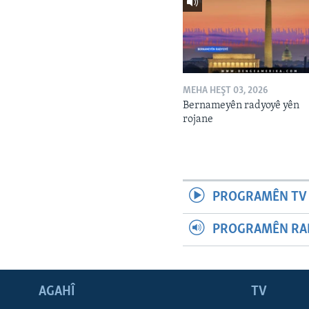
MEHA HEŞT 03, 2026
Bernameyên radyoyê yên
rojane
PROGRAMÊN TV 
PROGRAMÊN RAD
AGAHÎ
TV
Learning English