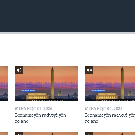
MEHA HEŞT 05, 2026
MEHA HEŞT 04, 2026
Bernameyên radyoyê yên
Bernameyên radyoyê yê
rojane
rojane