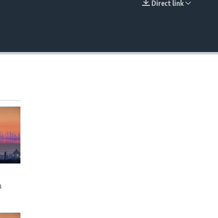
Direct link
EMBED
n