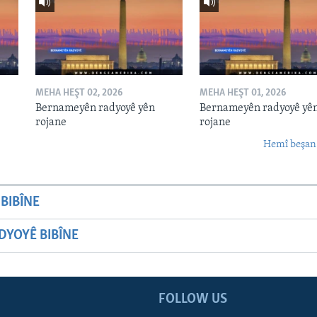
MEHA HEŞT 02, 2026
MEHA HEŞT 01, 2026
Bernameyên radyoyê yên
Bernameyên radyoyê yê
rojane
rojane
Hemî beşan
BIBÎNE
YOYÊ BIBÎNE
FOLLOW US