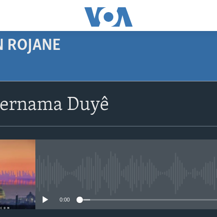
N ROJANE
SUBSCRIBE
Bernama Duyê
Navê xwe tomar
bike
No media source currently avail
0:00