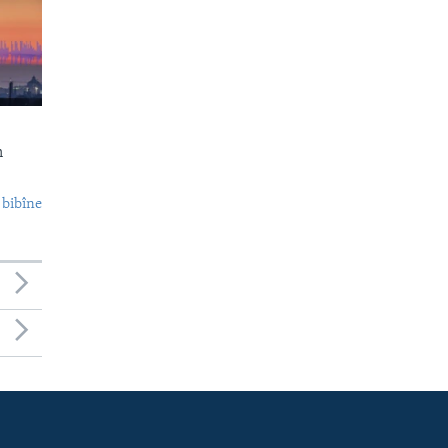
n
 bibîne