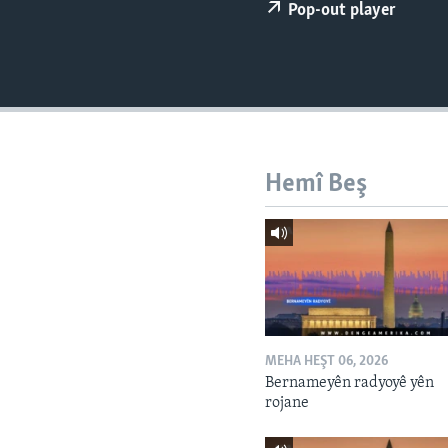
ÇAND Û HUNER
Pop-out player
SERNIVÎS
SORANÎ
Hemî Beş
MEHA HEŞT 06, 2026
Bernameyên radyoyê yên
rojane