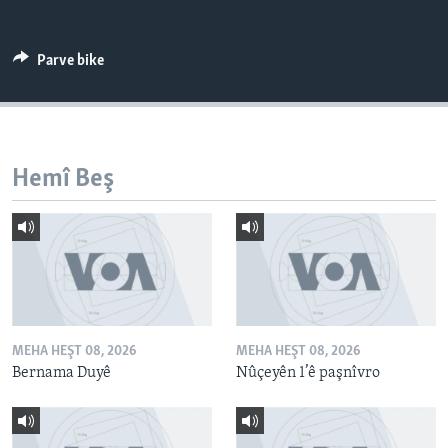
ÇAND Û HUNER
SERNIVÎS
Parve bike
SORANÎ
Learning English
Hemî Beş
FOLLOW US
Zimanên Din
MEHA HEŞT 08, 2026
MEHA HEŞT 08, 2026
Bernama Duyê
Nûçeyên 1’ê paşnîvro