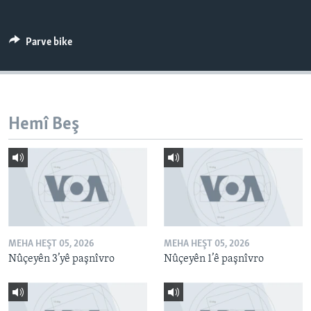
ÇAND Û HUNER
SERNIVÎS
Parve bike
SORANÎ
Learning English
Hemî Beş
FOLLOW US
Zimanên Din
MEHA HEŞT 05, 2026
MEHA HEŞT 05, 2026
Nûçeyên 3’yê paşnîvro
Nûçeyên 1’ê paşnîvro