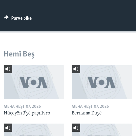
ÇAND Û HUNER
SERNIVÎS
Parve bike
SORANÎ
Learning English
Hemî Beş
FOLLOW US
Zimanên Din
MEHA HEŞT 07, 2026
MEHA HEŞT 07, 2026
Nûçeyên 3’yê paşnîvro
Bernama Duyê