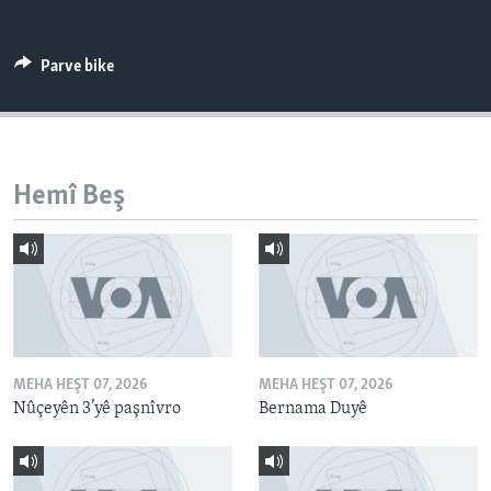
ÇAND Û HUNER
SERNIVÎS
Parve bike
SORANÎ
Learning English
Hemî Beş
FOLLOW US
Zimanên Din
MEHA HEŞT 07, 2026
MEHA HEŞT 07, 2026
Nûçeyên 3’yê paşnîvro
Bernama Duyê