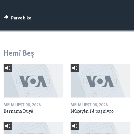
ÇAND Û HUNER
SERNIVÎS
Parve bike
SORANÎ
Learning English
Hemî Beş
FOLLOW US
Zimanên Din
MEHA HEŞT 08, 2026
MEHA HEŞT 08, 2026
Bernama Duyê
Nûçeyên 1’ê paşnîvro