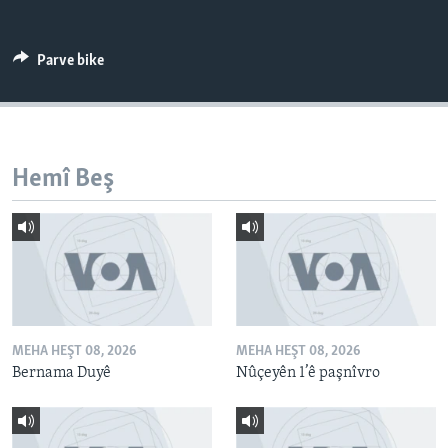
ÇAND Û HUNER
SERNIVÎS
Parve bike
SORANÎ
Learning English
Hemî Beş
FOLLOW US
Zimanên Din
MEHA HEŞT 08, 2026
MEHA HEŞT 08, 2026
Bernama Duyê
Nûçeyên 1’ê paşnîvro