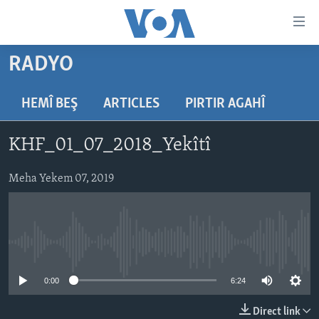
Lînkên
eksesibilîtî
Yekser
RADYO
here
DESTPÊK
naveroka
NÛÇE
HEMÎ BEŞ
ARTICLES
PIRTIR AGAHÎ
serekî
HERÊMÊN KURDAN
Yekser
VÎDYO GALERÎ
KHF_01_07_2018_Yekîtî
here
AMERÎKA
FOTO GALERÎ
Malpera
TIRKÎYE
Meha Yekem 07, 2019
RADYO
serekî
Yekser
SÛRÎYE
HEVPEYVÎN
here
ÎRAQ
Lêgerînê
No media source currently available
ÎRAN
ROJHILATA NAVÎN
0:00
6:24
CÎHAN
Direct link