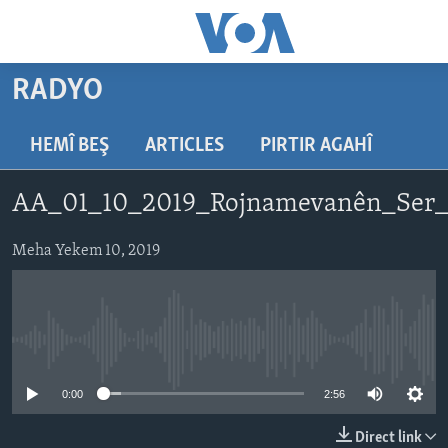
Lînkên
eksesibilîtî
Yekser
RADYO
here
DESTPÊK
naveroka
NÛÇE
HEMÎ BEŞ
ARTICLES
PIRTIR AGAHÎ
serekî
HERÊMÊN KURDAN
Yekser
VÎDYO GALERÎ
AA_01_10_2019_Rojnamevanên_Ser_
here
AMERÎKA
FOTO GALERÎ
Malpera
TIRKÎYE
Meha Yekem 10, 2019
RADYO
serekî
Yekser
SÛRÎYE
HEVPEYVÎN
here
ÎRAQ
Lêgerînê
No media source currently available
ÎRAN
ROJHILATA NAVÎN
0:00
2:56
CÎHAN
Direct link