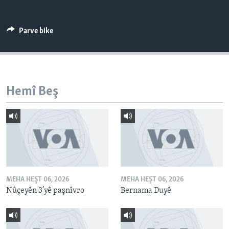
ÇAND Û HUNER
SERNIVÎS
Parve bike
SORANÎ
Learning English
Hemî Beş
FOLLOW US
Zimanên Din
MEHA HEŞT 06, 2026
MEHA HEŞT 06, 2026
Nûçeyên 3’yê paşnîvro
Bernama Duyê