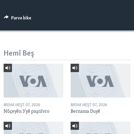
ÇAND Û HUNER
SERNIVÎS
Parve bike
SORANÎ
Learning English
Hemî Beş
FOLLOW US
Zimanên Din
MEHA HEŞT 07, 2026
MEHA HEŞT 07, 2026
Nûçeyên 3’yê paşnîvro
Bernama Duyê