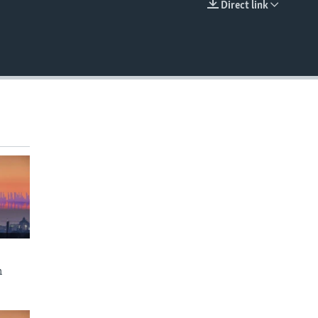
Direct link
EMBED
n