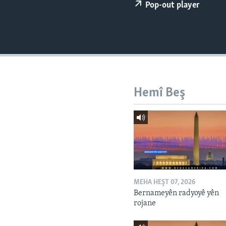
ÇAND Û HUNER
Pop-out player
SERNIVÎS
SORANÎ
Hemî Beş
MEHA HEŞT 07, 2026
Bernameyên radyoyê yên
rojane