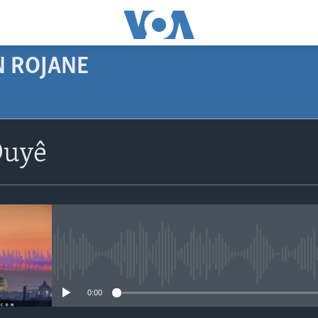
N ROJANE
SUBSCRIBE
Duyê
Navê xwe tomar
bike
No media source currently avail
0:00