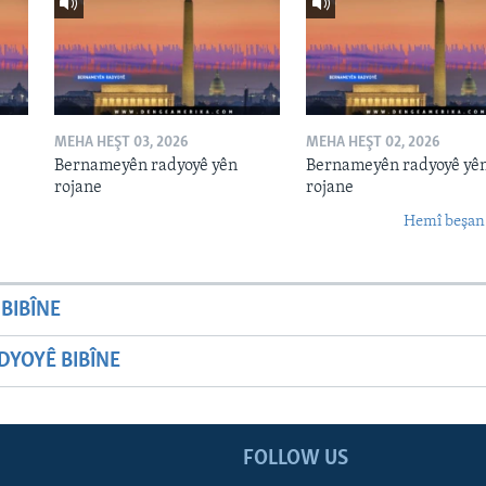
MEHA HEŞT 03, 2026
MEHA HEŞT 02, 2026
Bernameyên radyoyê yên
Bernameyên radyoyê yê
rojane
rojane
Hemî beşan
BIBÎNE
YOYÊ BIBÎNE
FOLLOW US