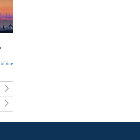
n
 bibîne