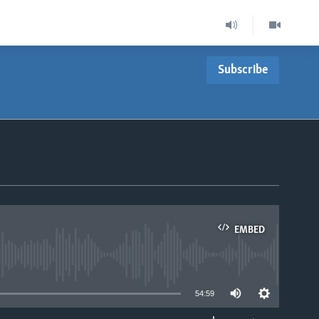
Subscribe
EMBED
able
54:59