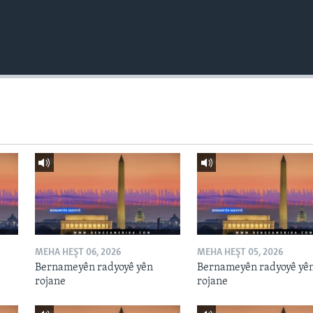
MEHA HEŞT 06, 2026
MEHA HEŞT 05, 2026
Bernameyên radyoyê yên
Bernameyên radyoyê yê
rojane
rojane