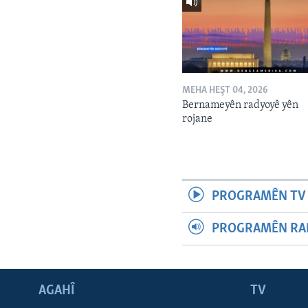
MEHA HEŞT 04, 2026
Bernameyên radyoyê yên
rojane
PROGRAMÊN TV 
PROGRAMÊN RAD
AGAHÎ
TV
Learning English